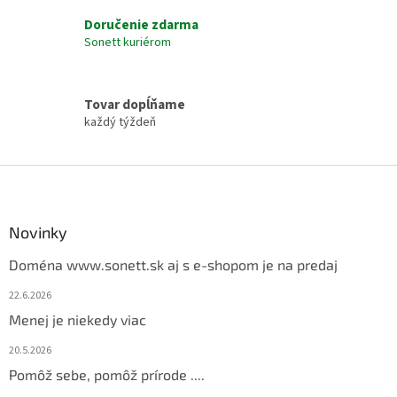
p
Doručenie zdarma
r
Sonett kuriérom
v
k
y
v
Tovar dopĺňame
ý
každý týždeň
p
i
s
Z
u
á
p
ä
Novinky
t
Doména www.sonett.sk aj s e-shopom je na predaj
i
e
22.6.2026
Menej je niekedy viac
20.5.2026
Pomôž sebe, pomôž prírode ....