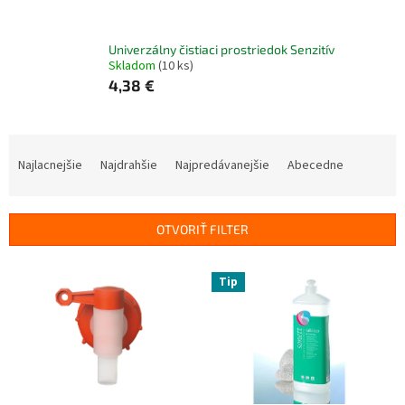
Univerzálny čistiaci prostriedok Senzitív
Skladom
(10 ks)
4,38 €
R
a
Najlacnejšie
Najdrahšie
Najpredávanejšie
Abecedne
d
e
n
OTVORIŤ FILTER
i
e
V
p
Tip
ý
r
p
o
i
d
s
u
p
k
r
t