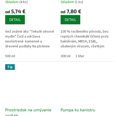
Skladom
(4 ks)
Skladom
(1 ks)
5,74 €
7,80 €
od
od
DETAIL
DETAIL
tiež známe ako "Tekuté olivové
100 % rastlinného pôvodu, bez
mydlo" Čistí a udržiava
ropných chemikálií Účinný proti
neošetrené kamenné a
baktériám, MRSA, ESBL,
drevené podlahy Na plstenie
obaleným vírusom, všetkým
vlny
vírusom chrípky, norovírusom a
500 ml
koronavírusom Mimoriadne
300 ml
1 liter
účinný...
Tip
Prostriedok na umývanie
Pumpa ku kanistru
podláh