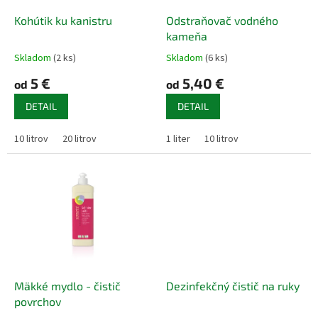
o
o
d
Kohútik ku kanistru
Odstraňovač vodného
v
u
kameňa
k
Skladom
(2 ks)
Skladom
(6 ks)
t
5 €
5,40 €
o
od
od
v
DETAIL
DETAIL
10 litrov
20 litrov
1 liter
10 litrov
Mäkké mydlo - čistič
Dezinfekčný čistič na ruky
povrchov