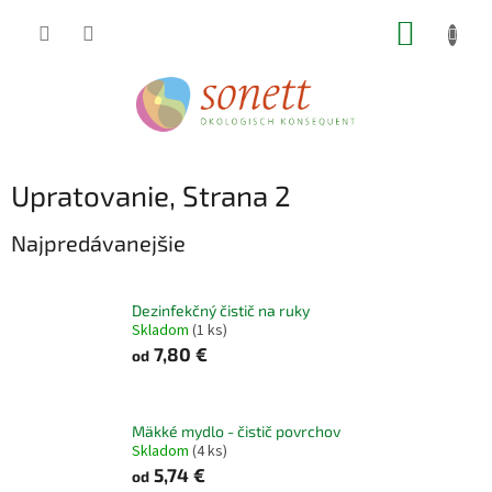
Prejsť
NÁKUP
na
obsah
KOŠÍK
Upratovanie
, Strana 2
Najpredávanejšie
Dezinfekčný čistič na ruky
Skladom
(1 ks)
7,80 €
od
Mäkké mydlo - čistič povrchov
Skladom
(4 ks)
5,74 €
od