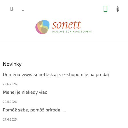
Prejsť
NÁKUP
na
obsah
KOŠÍK
Z
á
p
ä
Novinky
t
Doména www.sonett.sk aj s e-shopom je na predaj
i
e
22.6.2026
Menej je niekedy viac
20.5.2026
Pomôž sebe, pomôž prírode ....
17.6.2025