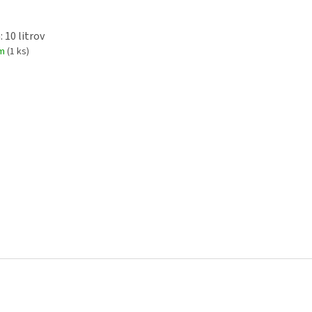
 10 litrov
om
(1 ks)