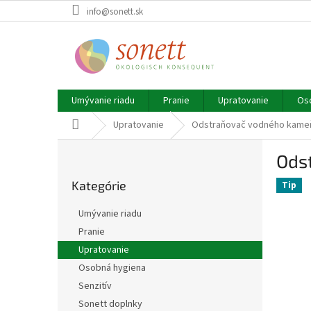
Prejsť
info@sonett.sk
na
obsah
Umývanie riadu
Pranie
Upratovanie
Os
Domov
Upratovanie
Odstraňovač vodného kame
B
Ods
o
Preskočiť
č
Kategórie
kategórie
Tip
n
ý
Umývanie riadu
p
Pranie
a
Upratovanie
n
e
Osobná hygiena
l
Senzitív
Sonett doplnky