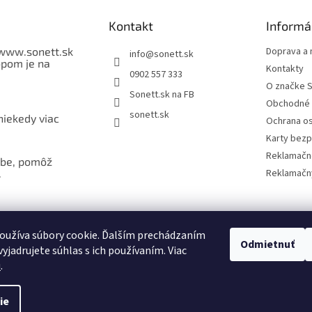
Kontakt
Informá
ww.sonett.sk
Doprava a 
info
@
sonett.sk
opom je na
Kontakty
0902 557 333
O značke So
Sonett.sk na FB
Obchodné 
sonett.sk
niekedy viac
Ochrana o
Karty bezp
Reklamačn
be, pomôž
.
Reklamačný
oužíva súbory cookie. Ďalším prechádzaním
Odmietnuť
yjadrujete súhlas s ich používaním. Viac
sonett klub
u
.
ie
práva vyhradené.