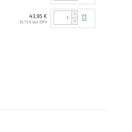
Do košíka
43,95 €
35,73 € bez DPH