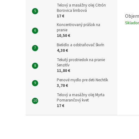
Telový a masážny olej Citrón
Borovica limbová
Objem:
17 €
Sklad
Koncentrovaný prášok na
pranie
10,50 €
Bielidlo a odstraňovač škvŕn
4,30 €
Tekutý prostriedok na pranie
Senzitív
11,80 €
Penové mydlo pre deti Nechtík
3,70 €
Telový a masážny olej Myrta
Pomarančový kvet
17 €
Z
á
p
ä