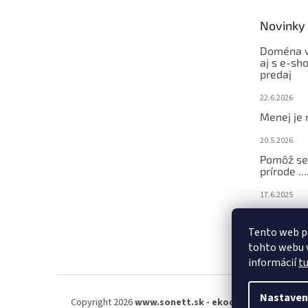
t
Novinky
i
e
Doména w
aj s e-sh
predaj
22.6.2026
Menej je 
20.5.2026
Pomôž se
prírode ...
17.6.2025
Tento web p
tohto webu v
informácií
t
Nastaven
Copyright 2026
www.sonett.sk - ekodrogéria
. Všetky 