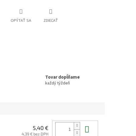
OPÝTAŤ SA
ZDIEĽAŤ
Tovar dopĺňame
každý týždeň
Do košíka
5,40 €
4,39 € bez DPH