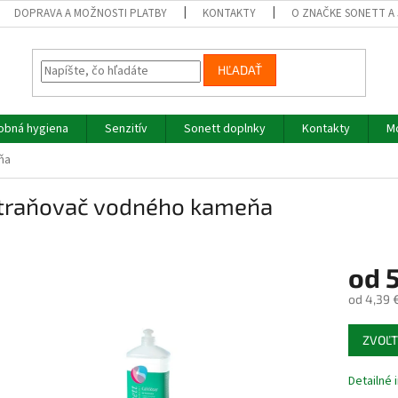
DOPRAVA A MOŽNOSTI PLATBY
KONTAKTY
O ZNAČKE SONETT A 
HĽADAŤ
obná hygiena
Senzitív
Sonett doplnky
Kontakty
M
ňa
traňovač vodného kameňa
od
5
od
4,39 
Jednotk
ZVOĽT
cena:
Detailné 