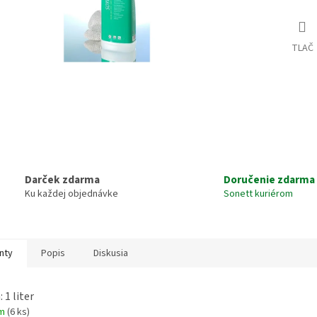
TLAČ
Darček zdarma
Doručenie zdarma
Ku každej objednávke
Sonett kuriérom
nty
Popis
Diskusia
 1 liter
om
(6 ks)