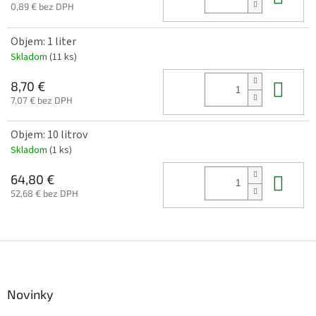
0,89 € bez DPH
Objem: 1 liter
Skladom
(11 ks)
Do 
8,70 €
7,07 € bez DPH
Objem: 10 litrov
Skladom
(1 ks)
Do 
64,80 €
52,68 € bez DPH
Z
á
p
ä
Novinky
t