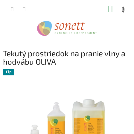
Prejsť
NÁKUP
na
obsah
KOŠÍK
Tekutý prostriedok na pranie vlny a
hodvábu OLIVA
Tip