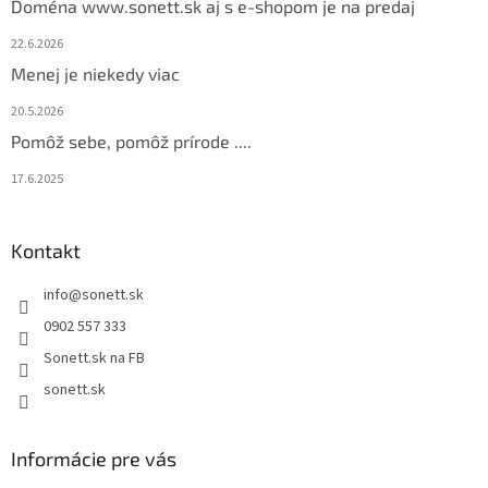
Doména www.sonett.sk aj s e-shopom je na predaj
i
e
22.6.2026
Menej je niekedy viac
20.5.2026
Pomôž sebe, pomôž prírode ....
17.6.2025
Kontakt
info
@
sonett.sk
0902 557 333
Sonett.sk na FB
sonett.sk
Informácie pre vás