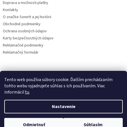
Doprava a možnosti platby
Kontakty
O značke Sonett a jej histórii
Obchodné podmienky
Ochrana osobných údajov
Karty bezpečnostných údajov
Reklamačné podmienky
Reklamačný formulár
sonett klub
Tento web používa súbory cookie. Ďalším prechádzaním
tohto webu vyjadrujete súhlas s ich používaním. Viac
informácií
tu
.
Vytvoril Shoptet
Nastavenie
Copyright 2026
www.sonett.sk - ekodrogéria
. Všetky práva
Odmietnuť
Súhlasím
vyhradené.