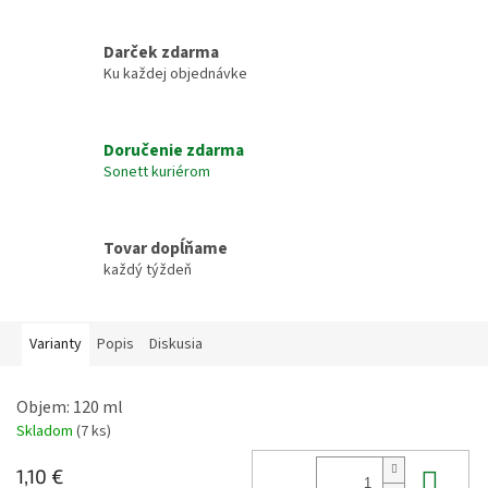
Darček zdarma
Ku každej objednávke
Doručenie zdarma
Sonett kuriérom
Tovar dopĺňame
každý týždeň
Varianty
Popis
Diskusia
Objem: 120 ml
Skladom
(7 ks)
Do 
1,10 €