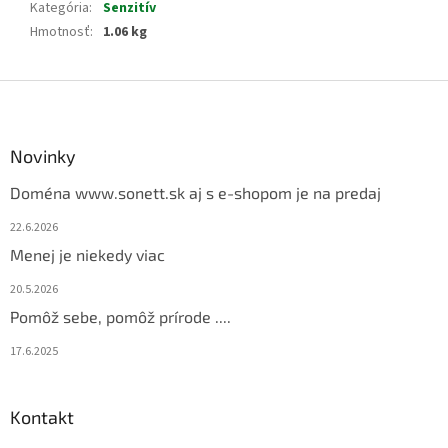
Kategória
:
Senzitív
Hmotnosť
:
1.06 kg
Z
á
p
ä
Novinky
t
Doména www.sonett.sk aj s e-shopom je na predaj
i
e
22.6.2026
Menej je niekedy viac
20.5.2026
Pomôž sebe, pomôž prírode ....
17.6.2025
Kontakt