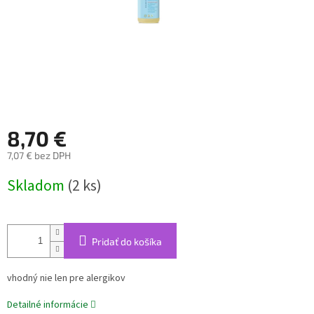
8,70 €
7,07 € bez DPH
Jednotková
Skladom
(2 ks)
cena:
Pridať do košíka
vhodný nie len pre alergikov
Detailné informácie