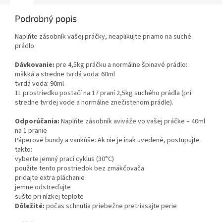
Podrobný popis
Naplňte zásobník vašej práčky, neaplikujte priamo na suché
prádlo
Dávkovanie:
pre 4,5kg práčku a normálne špinavé prádlo:
mäkká a stredne tvrdá voda: 60ml
tvrdá voda: 90ml
1L prostriedku postačí na 17 praní 2,5kg suchého prádla (pri
stredne tvrdej vode a normálne znečistenom prádle).
Odporúčania:
Naplňte zásobník aviváže vo vašej práčke – 40ml
na 1 pranie
Páperové bundy a vankúše: Ak nie je inak uvedené, postupujte
takto:
vyberte jemný prací cyklus (30°C)
použite tento prostriedok bez zmäkčovača
pridajte extra pláchanie
jemne odstreďujte
sušte pri nízkej teplote
Dôležité:
počas schnutia priebežne pretriasajte perie