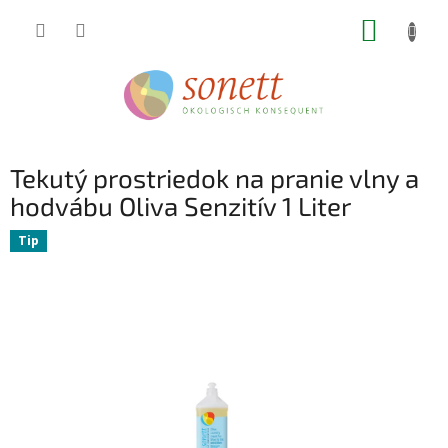
Prejsť
NÁKUP
na
obsah
KOŠÍK
Tekutý prostriedok na pranie vlny a
hodvábu Oliva Senzitív 1 Liter
Tip