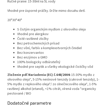
Ručné pranie: 15-30ml na 5L vody
Vhodné pre úsporné práčky. Držte mimo dosahu detí.
20°30°40°
S čistým organickým mydlom z olivového oleja
Vhodné pre alergikov
Čisté rastlinné zložky
Bez petrochemických prísad
Bez vôní, farbív a komplexotvorných činidiel
Bez konzervantov
Bez enzýmov a GMO
100% biologicky odbúrateľný
Vhodné pre septik a všetky ekologické čističky vôd
Zloženie pdľ Nariadenia (EC) č.648/2004:
15-30% mydlo z
olivového oleja*, 5-15% neiónové tenzidy (cukrové tenzidy), 1-
5% mydlo z repkového oleja*/ zo slnečnicového oleja*, 1-5%
rastlinný alkohol (etanol), <1% citrát, vírená voda *organicky
pestované / BIO
Dodatočné parametre