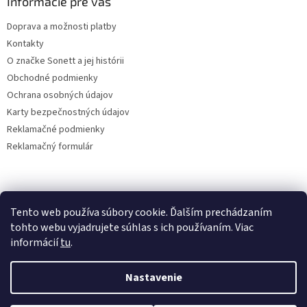
Informácie pre vás
Doprava a možnosti platby
Kontakty
O značke Sonett a jej histórii
Obchodné podmienky
Ochrana osobných údajov
Karty bezpečnostných údajov
Reklamačné podmienky
Reklamačný formulár
sonett klub
Tento web používa súbory cookie. Ďalším prechádzaním
tohto webu vyjadrujete súhlas s ich používaním. Viac
informácií
tu
.
Vytvoril Shoptet
Nastavenie