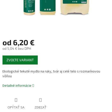
od
6,20 €
od
5,04 €
bez DPH
Jednotková
ZVOĽTE VARIANT
cena:
Ekologické tekuté mydlo na ruky, tvár aj celé telo s rozmarínovou
vôňou
Detailné informácie
OPÝTAŤ SA
ZDIEĽAŤ