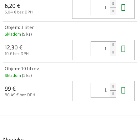
Do 
6,20 €
5,04 € bez DPH
Objem: 1 liter
Skladom
(5 ks)
Do 
12,30 €
10 € bez DPH
Objem: 10 litrov
Skladom
(1 ks)
Do 
99 €
80,49 € bez DPH
Z
á
p
ä
Novinky