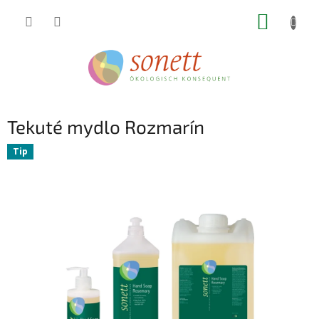
Prejsť
NÁKUP
na
obsah
KOŠÍK
Tekuté mydlo Rozmarín
Tip