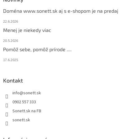
t
Doména www.sonett.sk aj s e-shopom je na predaj
i
e
22.6.2026
Menej je niekedy viac
20.5.2026
Pomôž sebe, pomôž prírode ....
17.6.2025
Kontakt
info
@
sonett.sk
0902 557 333
Sonett.sk na FB
sonett.sk