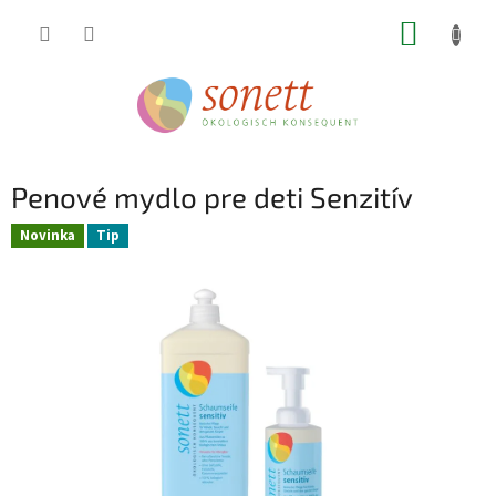
Prejsť
NÁKUP
na
obsah
KOŠÍK
Penové mydlo pre deti Senzitív
Novinka
Tip