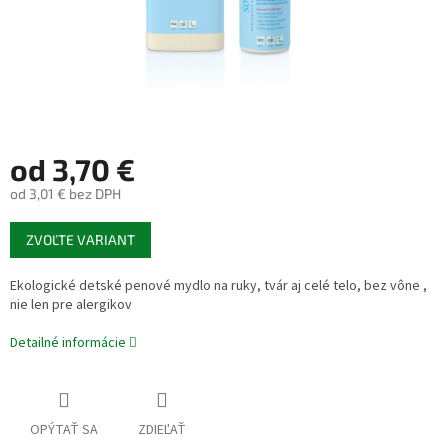
od
3,70 €
od
3,01 €
bez DPH
Jednotková
ZVOĽTE VARIANT
cena:
Ekologické detské penové mydlo na ruky, tvár aj celé telo, bez vône ,
nie len pre alergikov
Detailné informácie
OPÝTAŤ SA
ZDIEĽAŤ