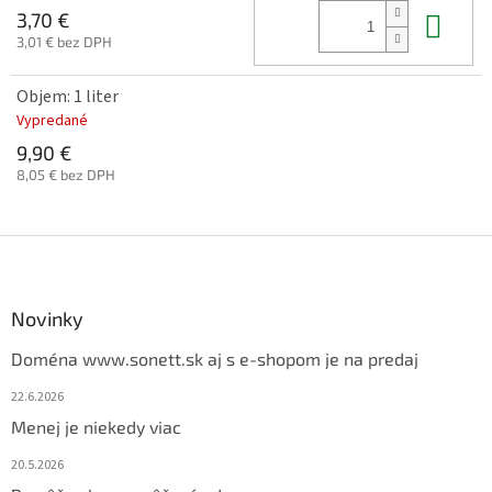
Do 
3,70 €
3,01 € bez DPH
Objem: 1 liter
Vypredané
9,90 €
8,05 € bez DPH
Z
á
p
ä
Novinky
t
Doména www.sonett.sk aj s e-shopom je na predaj
i
e
22.6.2026
Menej je niekedy viac
20.5.2026