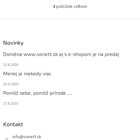
3
položiek celkom
O
v
l
Z
á
á
d
p
a
ä
Novinky
c
t
i
Doména www.sonett.sk aj s e-shopom je na predaj
i
e
p
e
22.6.2026
r
Menej je niekedy viac
v
k
20.5.2026
y
v
Pomôž sebe, pomôž prírode ....
ý
p
17.6.2025
i
s
u
Kontakt
info
@
sonett.sk