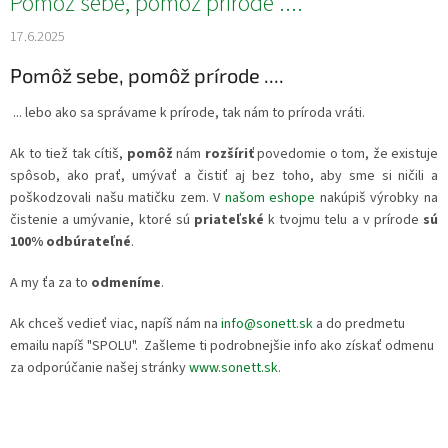
Pomôž sebe, pomôž prírode ....
17.6.2025
Pomôž sebe, pomôž prírode ....
... lebo ako sa správame k prírode, tak nám to príroda vráti.
Ak to tiež tak cítiš,
pomôž
nám
rozšíriť
povedomie o tom, že existuje
spôsob, ako prať, umývať a čistiť aj bez toho, aby sme si ničili a
poškodzovali našu matičku zem. V
našom eshope
nakúpiš výrobky na
čistenie a umývanie, ktoré sú
priateľské
k tvojmu telu a v prírode
sú
100% odbúrateľné
.
A my ťa za to
odmeníme
.
Ak chceš vedieť viac, napíš nám na
info@sonett.sk
a do predmetu
emailu napíš "SPOLU". Zašleme ti podrobnejšie info ako získať odmenu
za odporúčanie našej stránky
www.sonett.sk
.