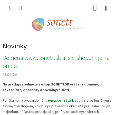
Prejsť
NÁKUP
na
obsah
KOŠÍK
Novinky
V
Doména www.sonett.sk aj s e-shopom je na
ý
predaj
p
i
22.6.2026
s
č
Na predaj zabehnutý e-shop SONETT.SK vrátane domény,
l
zákazníckej databázy a sociálnych sietí
á
Ponúkame na predaj doménu
www.sonett.sk
spolu s plne funkčným a
n
aktívnym e-shopom, ktorý je pripravený na okamžité prevzatie novým
k
majiteľom. Súčasťou predaja sú aj profily na sociálnych sieťach
o