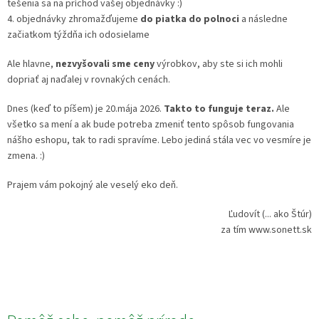
tešenia sa na príchod vašej objednávky :)
4. objednávky zhromažďujeme
do piatka do polnoci
a následne
začiatkom týždňa ich odosielame
Ale hlavne,
nezvyšovali sme ceny
výrobkov, aby ste si ich mohli
dopriať aj naďalej v rovnakých cenách.
Dnes (keď to píšem) je 20.mája 2026.
Takto to funguje teraz.
Ale
všetko sa mení a ak bude potreba zmeniť tento spôsob fungovania
nášho eshopu, tak to radi spravíme. Lebo jediná stála vec vo vesmíre je
zmena. :)
Prajem vám pokojný ale veselý eko deň.
Ľudovít (... ako Štúr)
za tím www.sonett.sk