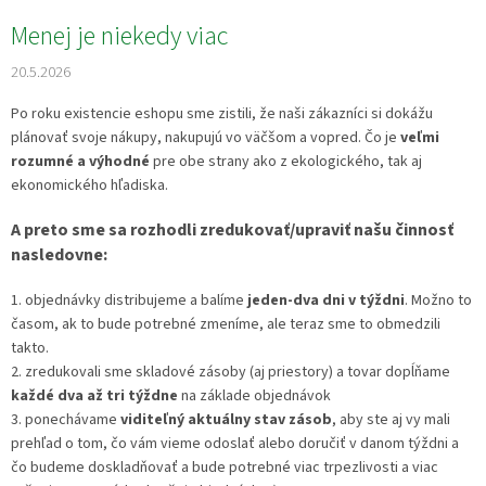
Menej je niekedy viac
20.5.2026
Po roku existencie eshopu sme zistili, že naši zákazníci si dokážu
plánovať svoje nákupy, nakupujú vo väčšom a vopred. Čo je
veľmi
rozumné a výhodné
pre obe strany ako z ekologického, tak aj
ekonomického hľadiska.
A preto sme sa rozhodli zredukovať/upraviť našu činnosť
nasledovne:
1. objednávky distribujeme a balíme
jeden-dva dni v týždni
. Možno to
časom, ak to bude potrebné zmeníme, ale teraz sme to obmedzili
takto.
2. zredukovali sme skladové zásoby (aj priestory) a tovar dopĺňame
každé dva až tri týždne
na základe objednávok
3. ponechávame
viditeľný aktuálny stav zásob
, aby ste aj vy mali
prehľad o tom, čo vám vieme odoslať alebo doručiť v danom týždni a
čo budeme doskladňovať a bude potrebné viac trpezlivosti a viac