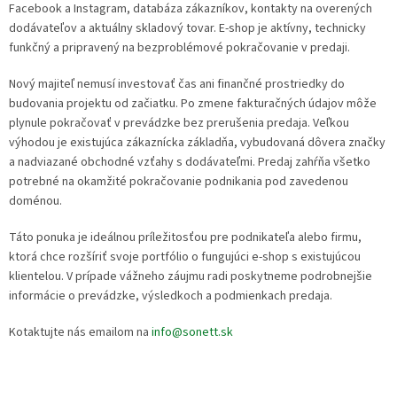
Facebook a Instagram, databáza zákazníkov, kontakty na overených
v
dodávateľov a aktuálny skladový tovar. E-shop je aktívny, technicky
funkčný a pripravený na bezproblémové pokračovanie v predaji.
Nový majiteľ nemusí investovať čas ani finančné prostriedky do
budovania projektu od začiatku. Po zmene fakturačných údajov môže
plynule pokračovať v prevádzke bez prerušenia predaja. Veľkou
výhodou je existujúca zákaznícka základňa, vybudovaná dôvera značky
a nadviazané obchodné vzťahy s dodávateľmi. Predaj zahŕňa všetko
potrebné na okamžité pokračovanie podnikania pod zavedenou
doménou.
Táto ponuka je ideálnou príležitosťou pre podnikateľa alebo firmu,
ktorá chce rozšíriť svoje portfólio o fungujúci e-shop s existujúcou
klientelou. V prípade vážneho záujmu radi poskytneme podrobnejšie
informácie o prevádzke, výsledkoch a podmienkach predaja.
Kotaktujte nás emailom na
info@sonett.sk