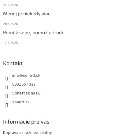
e
22.6.2026
Menej je niekedy viac
20.5.2026
Pomôž sebe, pomôž prírode ....
17.6.2025
Kontakt
info
@
sonett.sk
0902 557 333
Sonett.sk na FB
sonett.sk
Informácie pre vás
Doprava a možnosti platby