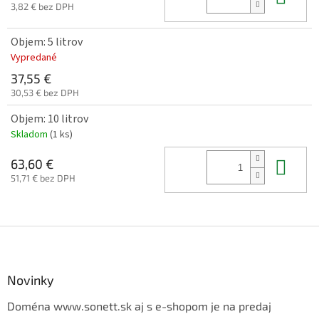
3,82 € bez DPH
Objem: 5 litrov
Vypredané
37,55 €
30,53 € bez DPH
Objem: 10 litrov
Skladom
(1 ks)
Do 
63,60 €
51,71 € bez DPH
Z
á
p
ä
Novinky
t
Doména www.sonett.sk aj s e-shopom je na predaj
i