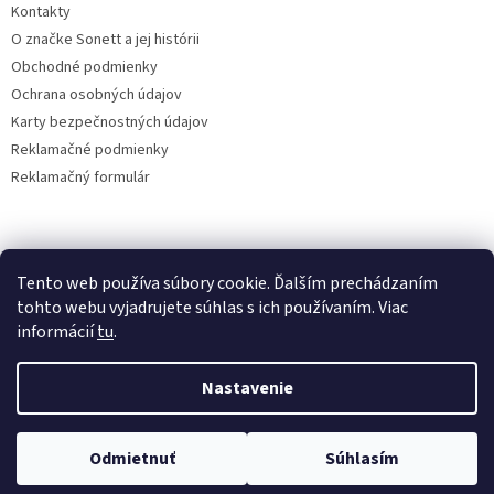
Kontakty
O značke Sonett a jej histórii
Obchodné podmienky
Ochrana osobných údajov
Karty bezpečnostných údajov
Reklamačné podmienky
Reklamačný formulár
sonett klub
Tento web používa súbory cookie. Ďalším prechádzaním
tohto webu vyjadrujete súhlas s ich používaním. Viac
informácií
tu
.
Vytvoril Shoptet
Nastavenie
Copyright 2026
www.sonett.sk - ekodrogéria
. Všetky práva
Odmietnuť
Súhlasím
vyhradené.