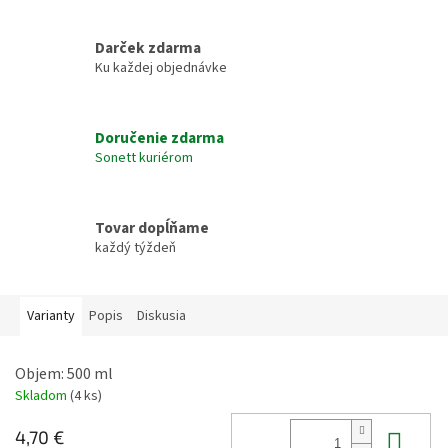
Darček zdarma
Ku každej objednávke
Doručenie zdarma
Sonett kuriérom
Tovar dopĺňame
každý týždeň
Varianty
Popis
Diskusia
Objem: 500 ml
Skladom
(4 ks)
Do 
4,70 €