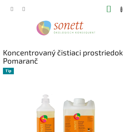
Prejsť
NÁKUP
na
obsah
KOŠÍK
Koncentrovaný čistiaci prostriedok
Pomaranč
Tip